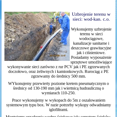
Uzbrojenie terenu w
sieci: wod-kan. c.o.
Wykonujemy uzbrojenie
terenu w sieci
wodociągowe,
kanalizacje sanitarne i
deszczowe grawitacyjne
jak i ciśnieniowe.
Posiadamy wyposażenie
sprzętowe umożliwiające
wykonywanie sieci zarówno z rur PCV jak i PE zgrzewanych
doczołowo, oraz żeliwnych i kamionkowych. Rurociąg z PE
zgrzewamy do średnicy 500 mm.
WYkonujemy przewierty poziome kretem pneumatycznym o
średnicy od 130-190 mm jak i wiertnicą hudrauliczną o
wymiarach 110-250.
Prace wykonujemy w wykopach do 5m z oszalowaniem
systemowym typu box. W razie potrzeby wykopy odwadniamy
iglofiltrami.
Montujemy urządzenia wodno ściekowe jak: sepratory ścieków,